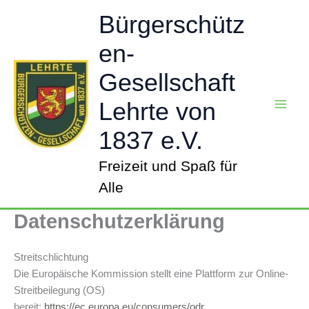
Zum
Bürgerschütz
Inhalt
springen
en-
Gesellschaft
Lehrte von
1837 e.V.
Freizeit und Spaß für
Alle
Datenschutzerklärung
Streitschlichtung
Die Europäische Kommission stellt eine Plattform zur Online-
Streitbeilegung (OS)
bereit:
https://ec.europa.eu/consumers/odr