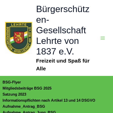
Zum
Bürgerschütz
Inhalt
springen
en-
Gesellschaft
Lehrte von
1837 e.V.
Freizeit und Spaß für
Alle
BSG-Flyer
Mitgliedsbeiträge BSG 2025
Satzung 2023
Informationspflichten nach Artikel 13 und 14 DSGVO
Aufnahme_Antrag_BSG
Aufnahme_Antrag_Jung_BSG